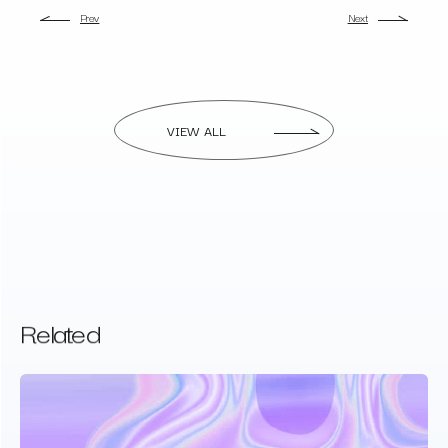
Prev
Next
VIEW ALL
Related