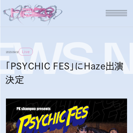
EWS
Live
2023.09.02
「PSYCHIC FES」にHaze出演
決定