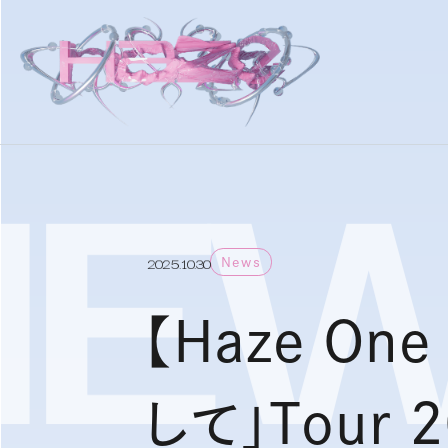
E
News
2025.10.30
【Haze On
して」Tour