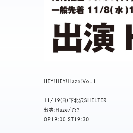
HEY!HEY!Haze!Vol.1
11/19(日)下北沢SHELTER
出演:Haze/???
OP19:00 ST19:30