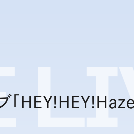
E
LI
HEY!HEY!Haze!