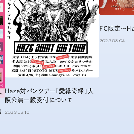
FC限定〜H
2023.08.04
Haze対バンツアー「愛縁奇縁」大
阪公演一般受付について
2023.03.18
S