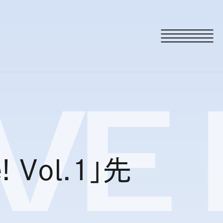
VE
 Vol.1」先