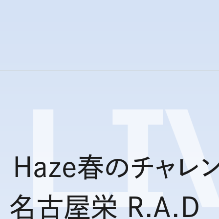
LI
Haze春のチャレ
名古屋栄 R.A.D