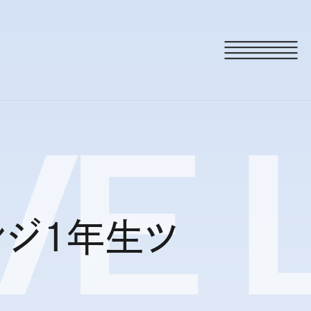
VE
L
ンジ1年生ツ