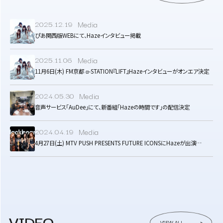
Media
2025.12.19
ぴあ関西版WEBにて、Hazeインタビュー掲載
Media
2025.11.06
11月6日(木) FM京都 α-STATION『LIFT』Hazeインタビューがオンエア決定
Media
2024.05.30
音声サービス「AuDee」にて、新番組「Hazeの時間です」の配信決定
Media
2024.04.19
4月27日(土) MTV PUSH PRESENTS FUTURE ICONSにHazeが出演…
VIDEO
VIEW ALL