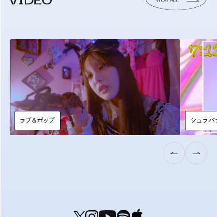
ラブ&ポップ
シュラバ
next
ne