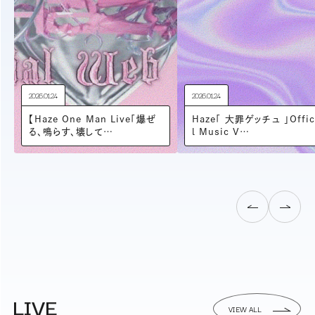
2026.01.24
2026.01.24
【Haze One Man Live「爆ぜ
Haze「 大罪ゲッチュ 」Offic
る、鳴らす、壊して…
l Music V…
next
ne
LIVE
VIEW ALL